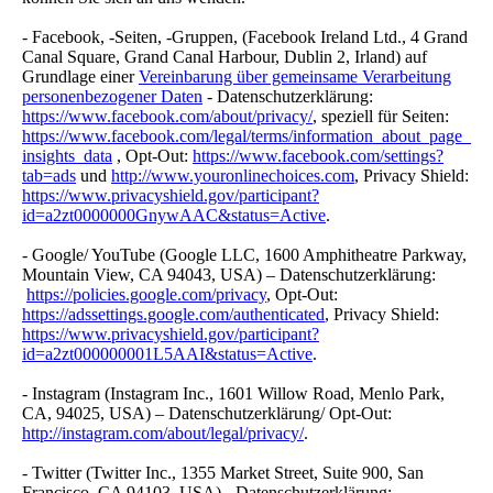
- Facebook, -Seiten, -Gruppen, (Facebook Ireland Ltd., 4 Grand
Canal Square, Grand Canal Harbour, Dublin 2, Irland) auf
Grundlage einer
Vereinbarung über gemeinsame Verarbeitung
personenbezogener Daten
- Datenschutzerklärung:
https://www.facebook.com/about/privacy/
, speziell für Seiten:
https://www.facebook.com/legal/terms/information_about_page_
insights_data
, Opt-Out:
https://www.facebook.com/settings?
tab=ads
und
http://www.youronlinechoices.com
, Privacy Shield:
https://www.privacyshield.gov/participant?
id=a2zt0000000GnywAAC&status=Active
.
- Google/ YouTube (Google LLC, 1600 Amphitheatre Parkway,
Mountain View, CA 94043, USA) – Datenschutzerklärung:
https://policies.google.com/privacy
, Opt-Out:
https://adssettings.google.com/authenticated
, Privacy Shield:
https://www.privacyshield.gov/participant?
id=a2zt000000001L5AAI&status=Active
.
- Instagram (Instagram Inc., 1601 Willow Road, Menlo Park,
CA, 94025, USA) – Datenschutzerklärung/ Opt-Out:
http://instagram.com/about/legal/privacy/
.
- Twitter (Twitter Inc., 1355 Market Street, Suite 900, San
Francisco, CA 94103, USA) - Datenschutzerklärung: