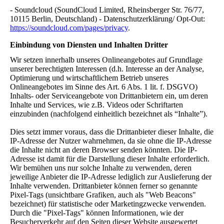
- Soundcloud (SoundCloud Limited, Rheinsberger Str. 76/77,
10115 Berlin, Deutschland) - Datenschutzerklärung/ Opt-Out:
https://soundcloud.com/pages/privacy
.
Einbindung von Diensten und Inhalten Dritter
Wir setzen innerhalb unseres Onlineangebotes auf Grundlage
unserer berechtigten Interessen (d.h. Interesse an der Analyse,
Optimierung und wirtschaftlichem Betrieb unseres
Onlineangebotes im Sinne des Art. 6 Abs. 1 lit. f. DSGVO)
Inhalts- oder Serviceangebote von Drittanbietern ein, um deren
Inhalte und Services, wie z.B. Videos oder Schriftarten
einzubinden (nachfolgend einheitlich bezeichnet als “Inhalte”).
Dies setzt immer voraus, dass die Drittanbieter dieser Inhalte, die
IP-Adresse der Nutzer wahrnehmen, da sie ohne die IP-Adresse
die Inhalte nicht an deren Browser senden könnten. Die IP-
Adresse ist damit für die Darstellung dieser Inhalte erforderlich.
Wir bemühen uns nur solche Inhalte zu verwenden, deren
jeweilige Anbieter die IP-Adresse lediglich zur Auslieferung der
Inhalte verwenden. Drittanbieter können ferner so genannte
Pixel-Tags (unsichtbare Grafiken, auch als "Web Beacons"
bezeichnet) für statistische oder Marketingzwecke verwenden.
Durch die "Pixel-Tags" können Informationen, wie der
Besucherverkehr auf den Seiten dieser Website ausgewertet