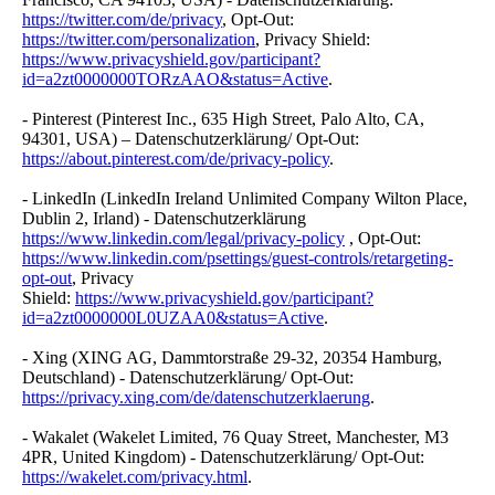
https://twitter.com/de/privacy
, Opt-Out:
https://twitter.com/personalization
, Privacy Shield:
https://www.privacyshield.gov/participant?
id=a2zt0000000TORzAAO&status=Active
.
- Pinterest (Pinterest Inc., 635 High Street, Palo Alto, CA,
94301, USA) – Datenschutzerklärung/ Opt-Out:
https://about.pinterest.com/de/privacy-policy
.
- LinkedIn (LinkedIn Ireland Unlimited Company Wilton Place,
Dublin 2, Irland) - Datenschutzerklärung
https://www.linkedin.com/legal/privacy-policy
, Opt-Out:
https://www.linkedin.com/psettings/guest-controls/retargeting-
opt-out
, Privacy
Shield:
https://www.privacyshield.gov/participant?
id=a2zt0000000L0UZAA0&status=Active
.
- Xing (XING AG, Dammtorstraße 29-32, 20354 Hamburg,
Deutschland) - Datenschutzerklärung/ Opt-Out:
https://privacy.xing.com/de/datenschutzerklaerung
.
- Wakalet (Wakelet Limited, 76 Quay Street, Manchester, M3
4PR, United Kingdom) - Datenschutzerklärung/ Opt-Out:
https://wakelet.com/privacy.html
.