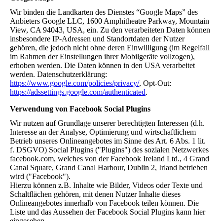
Wir binden die Landkarten des Dienstes “Google Maps” des
Anbieters Google LLC, 1600 Amphitheatre Parkway, Mountain
View, CA 94043, USA, ein. Zu den verarbeiteten Daten können
insbesondere IP-Adressen und Standortdaten der Nutzer
gehören, die jedoch nicht ohne deren Einwilligung (im Regelfall
im Rahmen der Einstellungen ihrer Mobilgeräte vollzogen),
erhoben werden. Die Daten können in den USA verarbeitet
werden. Datenschutzerklärung:
https://www.google.com/policies/privacy/
, Opt-Out:
https://adssettings.google.com/authenticated
.
Verwendung von Facebook Social Plugins
Wir nutzen auf Grundlage unserer berechtigten Interessen (d.h.
Interesse an der Analyse, Optimierung und wirtschaftlichem
Betrieb unseres Onlineangebotes im Sinne des Art. 6 Abs. 1 lit.
f. DSGVO) Social Plugins ("Plugins") des sozialen Netzwerkes
facebook.com, welches von der Facebook Ireland Ltd., 4 Grand
Canal Square, Grand Canal Harbour, Dublin 2, Irland betrieben
wird ("Facebook").
Hierzu können z.B. Inhalte wie Bilder, Videos oder Texte und
Schaltflächen gehören, mit denen Nutzer Inhalte dieses
Onlineangebotes innerhalb von Facebook teilen können. Die
Liste und das Aussehen der Facebook Social Plugins kann hier
eingesehen